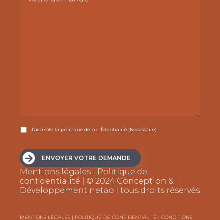
demande
RGPD
J’accepte la politique de confidentialité.
(Nécessaire)
(Nécessaire)
ENVOYER VOTRE DEMANDE
Mentions légales
|
PolitIque de
confidentialité
| © 2024 Conception &
Développement
netao
| tous droits réservés
MENTIONS LÉGALES
|
POLITIQUE DE CONFIDENTIALITÉ
|
CONDITIONS