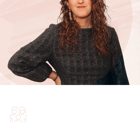
QUALIFICATIONS
DROIT DE LA FAMILLE
Séparation
des couples non mariés,
Divorce Amiable
ou
Judiciaire
,
Autorité
parentale
, résidence de l’enfant (résidence alternée,
droit de visite et d’hébergement, pensions alimentaires)
Filiation
(reconnaissance, établissement ou
contestation de paternité, adoption subsides)
Liquidation partage
des intérêts patrimoniaux,
Droit des successions
(donations, droits des
héritiers, partage des successions, indivision),
Protection
(mandat de protection future, tutelle,
curatelle),