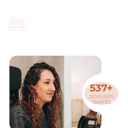
Droit de l’état civil.
DROIT RURAL
Contrats, responsabilité, créance de salaire différée,
baux ruraux
, baux de petites parcelles, baux
emphytéotiques,
autorisation d’exploiter.
537+
DOSSIERS
TRAITÉS